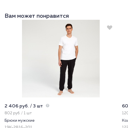
Вам может понравится
2 406 руб. / 3 шт
60
802 руб. / 1 шт
120
Брюки мужские
Ко
19К-2816-201
122