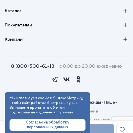
Каталог
Покупателям
Компания
8 (800) 500-61-13
с 8:00 до 20:00 ежедневно
Мы используем cookie и Яндекс Метрику,
© 2018–2026. Интернет-магазин одежды «Наше»
чтобы сайт работал быстрее и лучше.
Вы можете прочитать об этом
Пользовательское соглашение
подробнее на
отдельной странице
Договор присоединения для юридических лиц
Согласен на обработку
персональных данных
Политика обработки персональных данных
В корзину