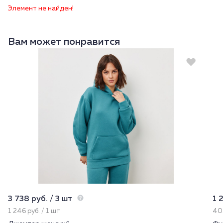
Элемент не найден!
Вам может понравится
3 738 руб. / 3 шт
1 
1 246 руб. / 1 шт
402