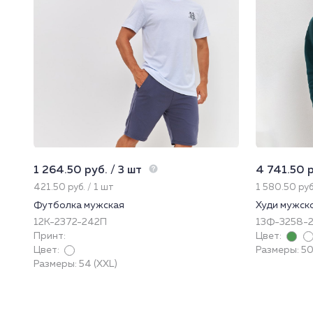
1 264.50 руб. / 3 шт
4 741.50 р
421.50 руб. / 1 шт
1 580.50 руб
Футболка мужская
Худи мужск
12К-2372-242П
13Ф-3258-
Принт:
Цвет:
Цвет:
Размеры: 50 
Размеры: 54 (XXL)