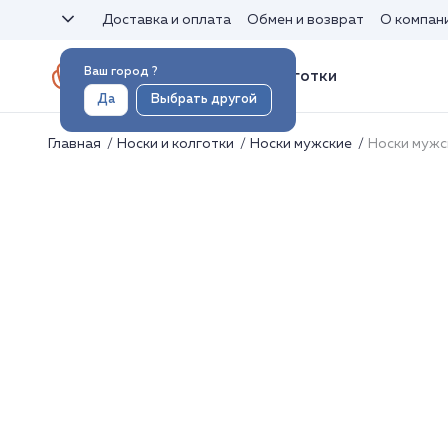
Доставка и оплата
Обмен и возврат
О компан
Ваш город
?
Носки и колготки
Да
Выбрать другой
Главная
Носки и колготки
Носки мужские
Носки мужс