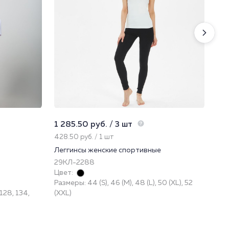
1 285.50 руб. / 3 шт
1 0
428.50 руб. / 1 шт
349
Леггинсы женские спортивные
Вод
29КЛ-2288
43
Цвет:
При
Размеры: 44 (S), 46 (M), 48 (L), 50 (XL), 52
Цве
 128, 134,
(XXL)
Раз