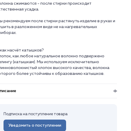
олокна сжимаются - после стирки происходит
стественная усадка.
ы рекомендуем после стирки растянуть изделие в руках и
ушить в разложенном виде не на нагревательных
риборах.
 как насчёт катышков?
лопок, как любое натуральное волокно подвержено
илингу (катышкам). Мы используем исключительно
линноволокнистый хлопок высокого качества, волокна
писание
Подписка на поступление товара
Уведомить о поступлении