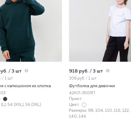
уб. / 3 шт
918 руб. / 3 шт
. / 1 шт
306 руб. / 1 шт
ое с капюшоном из хлопка
Футболка для девочки
203
42КЛ-3509П
Принт:
(L), 54 (XXL), 56 (3XL)
Цвет:
Размеры: 98, 104, 110, 116, 122,
140, 146