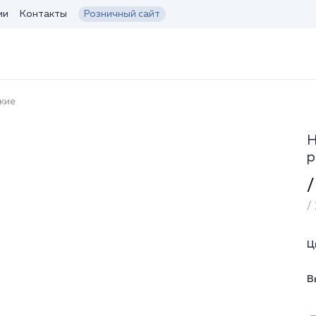
ии
Контакты
Розничный сайт
кие
Н
р
/
/ 
Ц
В