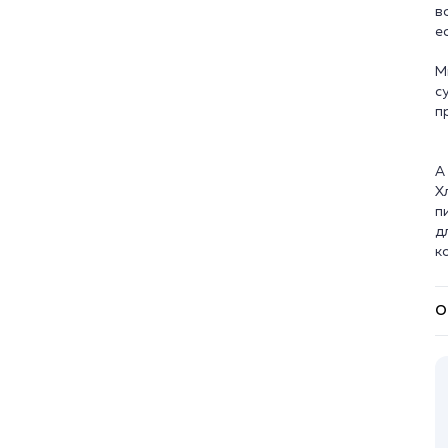
в
е
М
с
п
А
Х
п
д
О