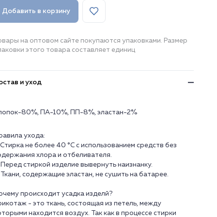
Добавить в корзину
овары на оптовом сайте покупаются упаковками. Размер
паковки этого товара составляет единиц
остав и уход
лопок-80%, ПА-10%, ПП-8%, эластан-2%
равила ухода:
. Стирка не более 40 °C с использованием средств без
одержания хлора и отбеливателя.
. Перед стиркой изделие вывернуть наизнанку.
. Ткани, содержащие эластан, не сушить на батарее.
очему происходит усадка изделй?
рикотаж - это ткань, состоящая из петель, между
оторыми находится воздух. Так как в процессе стирки