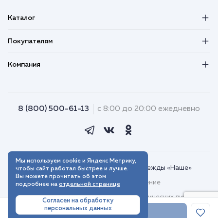
Каталог
Покупателям
Компания
8 (800) 500-61-13
с 8:00 до 20:00 ежедневно
Мы используем cookie и Яндекс Метрику,
© 2018–2026. Интернет-магазин одежды «Наше»
чтобы сайт работал быстрее и лучше.
Вы можете прочитать об этом
Пользовательское соглашение
подробнее на
отдельной странице
Договор присоединения для юридических лиц
Согласен на обработку
персональных данных
Политика обработки персональных данных
В корзину