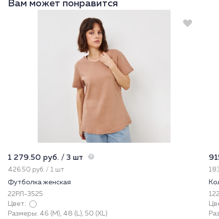
Вам может понравится
1 279.50 руб. / 3 шт
91
426.50 руб. / 1 шт
183
Футболка женская
Ко
22РЛ-3525
122
Цвет:
Цв
Размеры: 46 (M), 48 (L), 50 (XL)
Ра