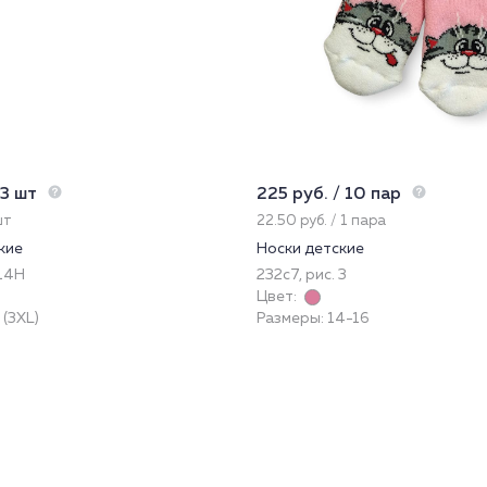
 3 шт
225 руб. / 10 пар
шт
22.50 руб. / 1 пара
кие
Носки детские
14Н
232с7, рис. 3
Цвет:
 (3XL)
Размеры: 14-16