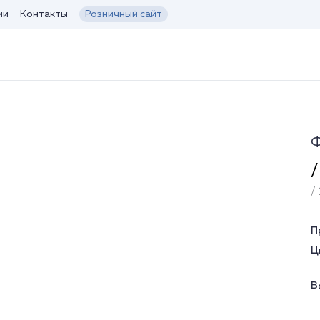
ии
Контакты
Розничный сайт
Ф
/
/ 
П
Ц
В