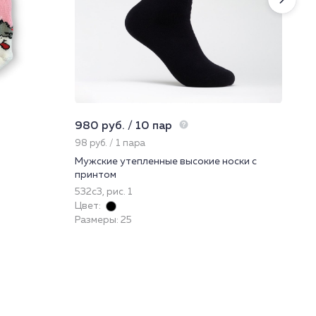
980 руб. / 10 пар
918
98 руб. / 1 пара
306
Мужские утепленные высокие носки с
Фут
принтом
42
532с3, рис. 1
При
Цвет:
Цве
Размеры: 25
Раз
140