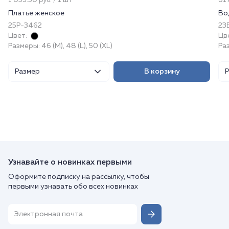
1 053.50 руб. / 1 шт
817
Платье женское
Во
25Р-3462
23
Цвет:
Цв
Размеры: 46 (M), 48 (L), 50 (XL)
Ра
Размер
В корзину
Узнавайте о новинках первыми
Оформите подписку на рассылку, чтобы
первыми узнавать обо всех новинках