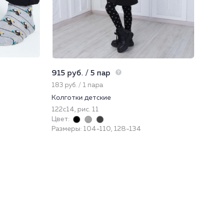
915 руб. / 5 пар
225
183 руб. / 1 пара
22.
Колготки детские
Нос
122с14, рис. 11
222
Цвет:
Цве
Размеры: 104-110, 128-134
Раз