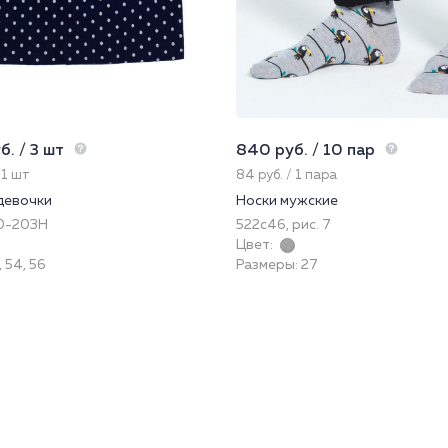
. / 3 шт
840 руб. / 10 пар
 1 шт
84 руб. / 1 пара
девочки
Носки мужские
0-203Н
522с46, рис. 7
Цвет:
 54, 56
Размеры: 27