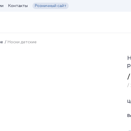
ии
Контакты
Розничный сайт
ие
Носки детские
Н
р
/
/ 
Ц
В