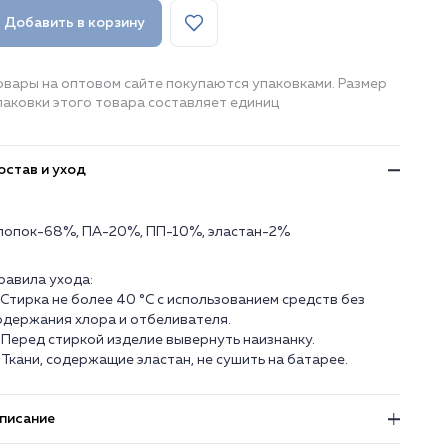
Добавить в корзину
овары на оптовом сайте покупаются упаковками. Размер
паковки этого товара составляет единиц
остав и уход
лопок-68%, ПА-20%, ПП-10%, эластан-2%
равила ухода:
. Стирка не более 40 °C с использованием средств без
одержания хлора и отбеливателя.
. Перед стиркой изделие вывернуть наизнанку.
. Ткани, содержащие эластан, не сушить на батарее.
писание