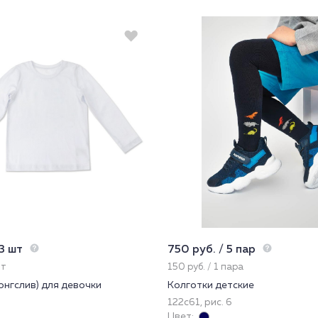
 3 шт
750 руб. / 5 пар
шт
150 руб. / 1 пара
онгслив) для девочки
Колготки детские
122с61, рис. 6
Цвет: