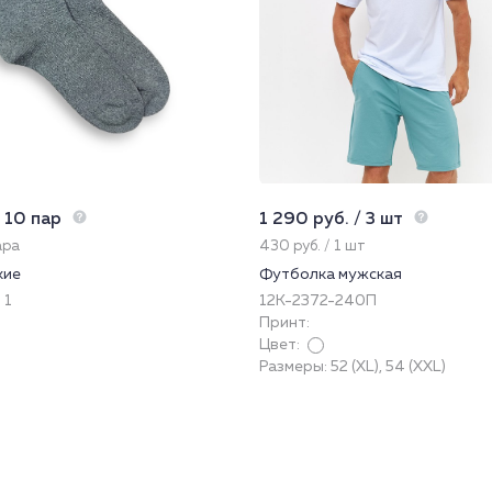
 10 пар
1 290 руб. / 3 шт
ара
430 руб. / 1 шт
кие
Футболка мужская
 1
12К-2372-240П
Принт:
Цвет:
Размеры: 52 (XL), 54 (XXL)