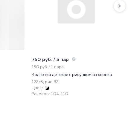
750 руб. / 5 пар
245
150 руб. / 1 пара
81.
Колготки детские с рисунком из хлопка
Нос
122с5, рис. 32
52
Цвет:
При
Размеры: 104-110
Цве
Раз