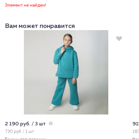
Элемент не найден!
Вам может понравится
2 190 руб. / 3 шт
91
730 руб. / 1 шт
183