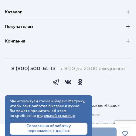
Каталог
Покупателям
Компания
8 (800) 500-61-13
с 8:00 до 20:00 ежедневно
Мы используем cookie и Яндекс Метрику,
© 2018–2026. Интернет-магазин одежды «Наше»
чтобы сайт работал быстрее и лучше.
Вы можете прочитать об этом
Пользовательское соглашение
подробнее на
отдельной странице
Договор присоединения для юридических лиц
Согласен на обработку
персональных данных
Политика обработки персональных данных
В корзину