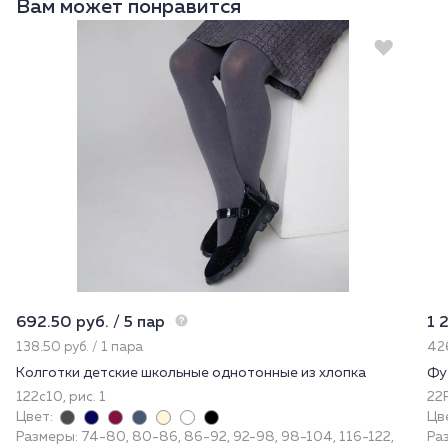
Вам может понравится
692.50 руб. / 5 пар
1 
138.50 руб. / 1 пара
426
Колготки детские школьные однотонные из хлопка
Фу
122с10, рис. 1
22
Цвет:
Цв
Размеры: 74-80, 80-86, 86-92, 92-98, 98-104, 116-122,
Раз