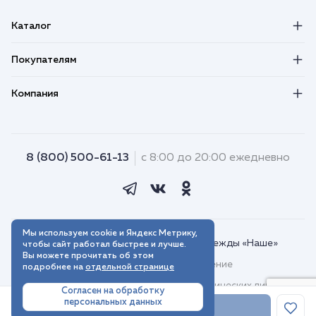
Каталог
Покупателям
Компания
8 (800) 500-61-13
с 8:00 до 20:00 ежедневно
Мы используем cookie и Яндекс Метрику,
© 2018–2026. Интернет-магазин одежды «Наше»
чтобы сайт работал быстрее и лучше.
Вы можете прочитать об этом
Пользовательское соглашение
подробнее на
отдельной странице
Договор присоединения для юридических лиц
Согласен на обработку
персональных данных
Политика обработки персональных данных
В корзину