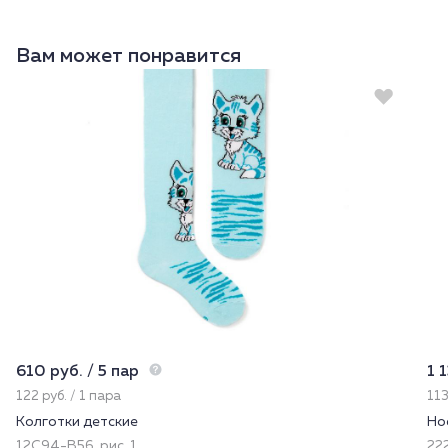
Вам может понравится
610 руб. / 5 пар
1 
122 руб. / 1 пара
113
Колготки детские
Но
12С94-В56, рис. 1
22