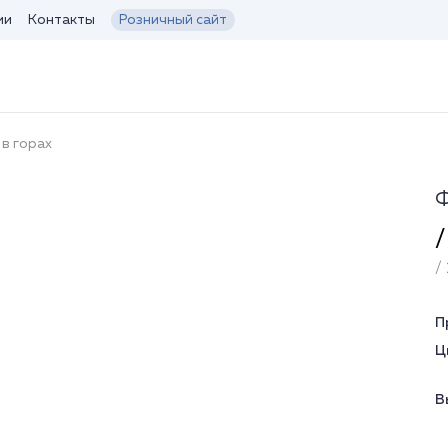
ии
Контакты
Розничный сайт
в горах
Ф
/
/ 
П
Ц
В