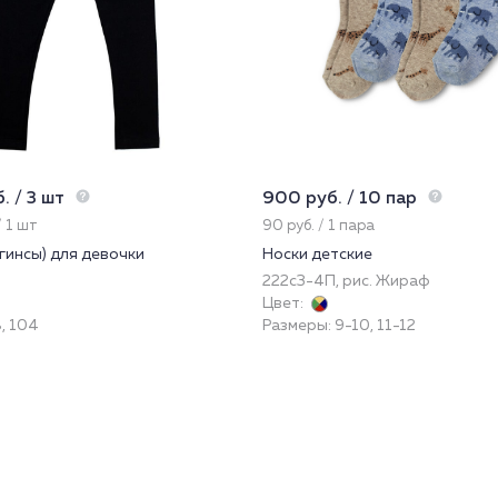
. / 3 шт
900 руб. / 10 пар
/ 1 шт
90 руб. / 1 пара
гинсы) для девочки
Носки детские
222с3-4П, рис. Жираф
Цвет:
, 104
Размеры: 9-10, 11-12