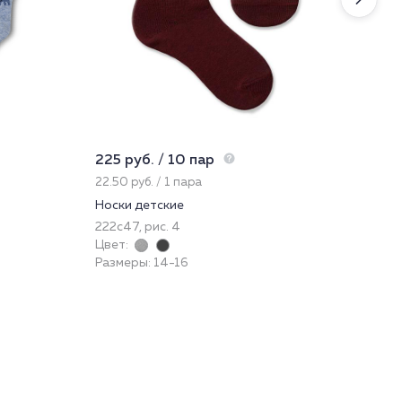
225 руб. / 10 пар
777
22.50 руб. / 1 пара
259
Носки детские
Шо
222с47, рис. 4
49
Цвет:
Цве
Размеры: 14-16
Раз