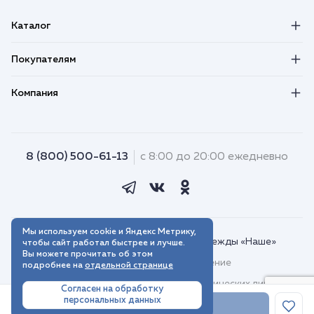
Каталог
Покупателям
Компания
8 (800) 500-61-13
с 8:00 до 20:00 ежедневно
Мы используем cookie и Яндекс Метрику,
© 2018–2026. Интернет-магазин одежды «Наше»
чтобы сайт работал быстрее и лучше.
Вы можете прочитать об этом
Пользовательское соглашение
подробнее на
отдельной странице
Договор присоединения для юридических лиц
Согласен на обработку
персональных данных
Политика обработки персональных данных
В корзину