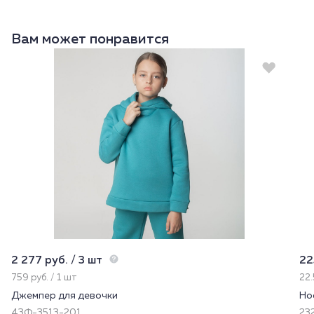
Вам может понравится
2 277 руб. / 3 шт
22
759 руб. / 1 шт
22.
Джемпер для девочки
Но
43Ф-3513-201
232