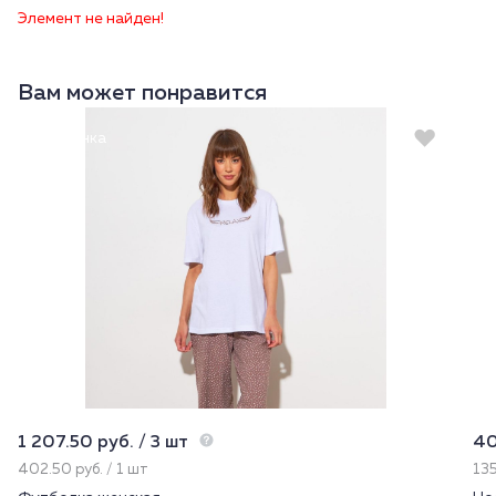
Элемент не найден!
Вам может понравится
Новинка
1 207.50 руб. / 3 шт
40
402.50 руб. / 1 шт
135