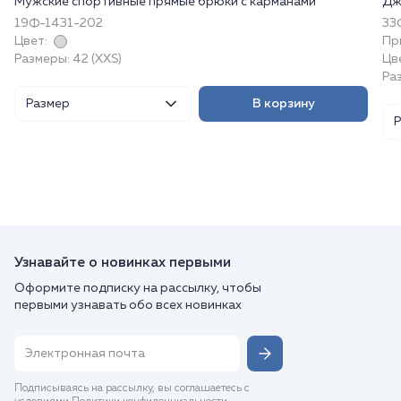
Мужские спортивные прямые брюки с карманами
Дж
19Ф-1431-202
33
Цвет:
Пр
Размеры: 42 (XXS)
Цв
Ра
Размер
В корзину
Узнавайте о новинках первыми
Оформите подписку на рассылку, чтобы
первыми узнавать обо всех новинках
Подписываясь на рассылку, вы соглашаетесь с