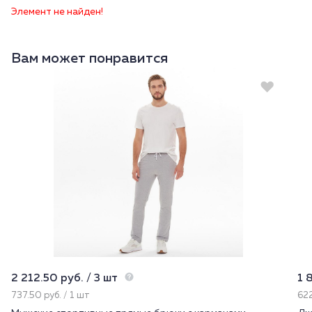
Элемент не найден!
Вам может понравится
2 212.50 руб. / 3 шт
1 
737.50 руб. / 1 шт
622