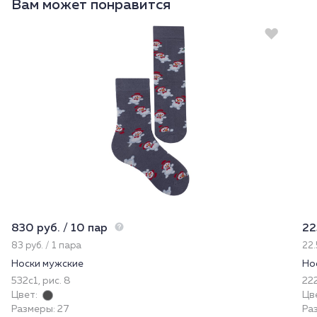
Вам может понравится
830 руб. / 10 пар
22
83 руб. / 1 пара
22.
Носки мужские
Но
532с1, рис. 8
22
Цвет:
Цв
Размеры: 27
Раз