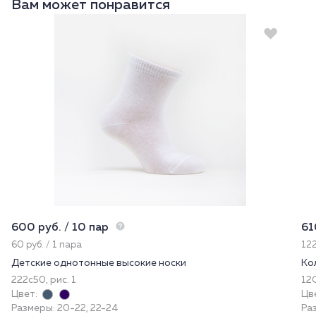
Вам может понравится
600 руб. / 10 пар
61
60 руб. / 1 пара
122
Детские однотонные высокие носки
Ко
222с50, рис. 1
12
Цвет:
Цв
Размеры: 20-22, 22-24
Ра