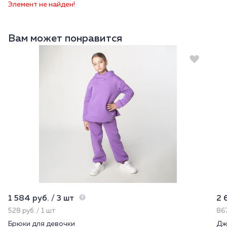
Элемент не найден!
Вам может понравится
1 584 руб. / 3 шт
2 
528 руб. / 1 шт
867
Брюки для девочки
Дж