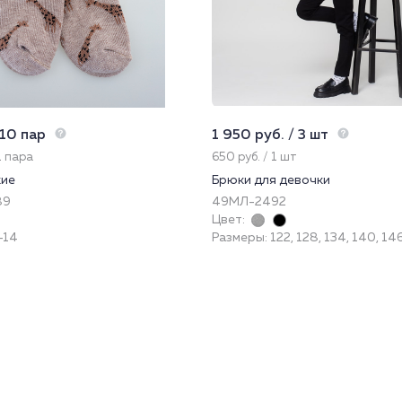
 10 пар
1 950 руб. / 3 шт
1 пара
650 руб. / 1 шт
кие
Брюки для девочки
89
49МЛ-2492
Цвет:
-14
Размеры: 122, 128, 134, 140, 14