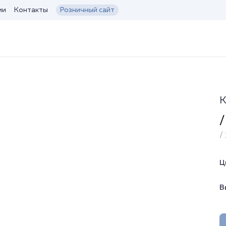
ии
Контакты
Розничный сайт
К
/
/ 
Ц
В