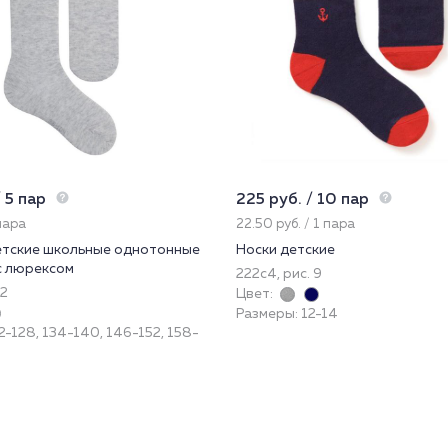
 5 пар
225 руб. / 10 пар
 пара
22.50 руб. / 1 пара
етские школьные однотонные
Носки детские
с люрексом
222с4, рис. 9
 2
Цвет:
Размеры: 12-14
2-128, 134-140, 146-152, 158-