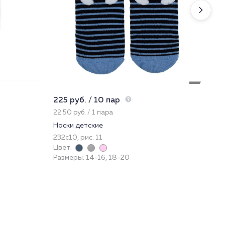
225 руб. / 10 пар
795
22.50 руб. / 1 пара
265
Носки детские
Лос
232с10, рис. 11
49
Цвет:
Цве
Размеры: 14-16, 18-20
Раз