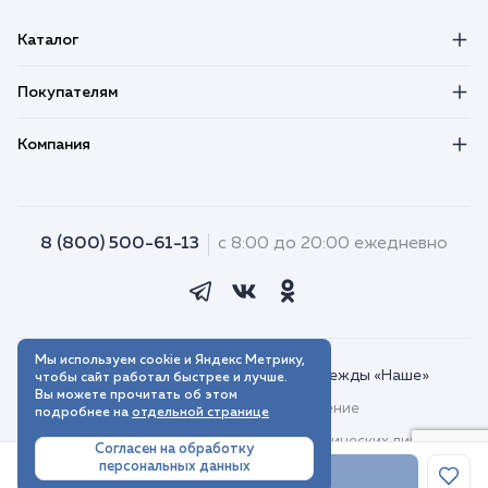
Каталог
Покупателям
Компания
8 (800) 500-61-13
с 8:00 до 20:00 ежедневно
Мы используем cookie и Яндекс Метрику,
© 2018–2026. Интернет-магазин одежды «Наше»
чтобы сайт работал быстрее и лучше.
Вы можете прочитать об этом
Пользовательское соглашение
подробнее на
отдельной странице
Договор присоединения для юридических лиц
Согласен на обработку
персональных данных
Политика обработки персональных данных
В корзину