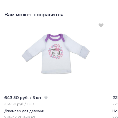
Вам может понравится
643.50 руб. / 3 шт
22
214.50 руб. / 1 шт
22.
Джемпер для девочки
Но
Я48И-1208-202П
22