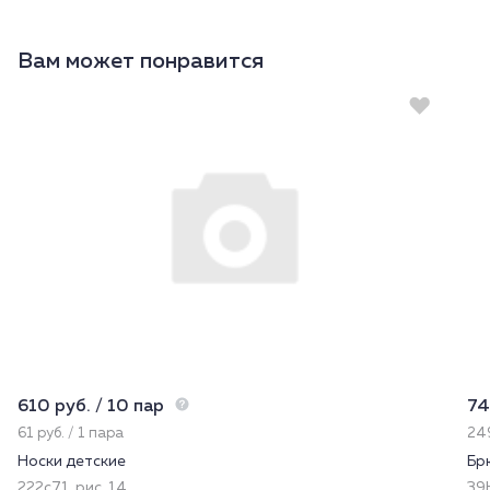
Вам может понравится
610 руб. / 10 пар
74
61 руб. / 1 пара
249
Носки детские
Бр
222с71, рис. 14
39