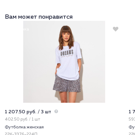
Вам может понравится
Новинка
1 207.50 руб. / 3 шт
1 
402.50 руб. / 1 шт
593
Футболка женская
Фу
22К-3376-224П
22