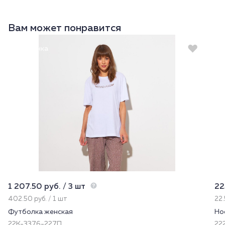
Вам может понравится
Новинка
1 207.50 руб. / 3 шт
22
402.50 руб. / 1 шт
22.
Футболка женская
Но
22К-3376-227П
222