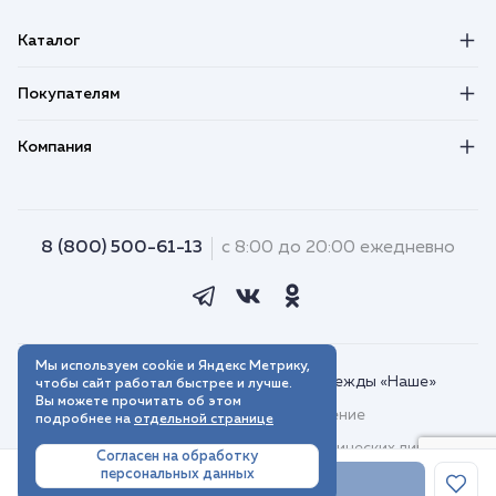
Каталог
Покупателям
Компания
8 (800) 500-61-13
с 8:00 до 20:00 ежедневно
Мы используем cookie и Яндекс Метрику,
© 2018–2026. Интернет-магазин одежды «Наше»
чтобы сайт работал быстрее и лучше.
Вы можете прочитать об этом
Пользовательское соглашение
подробнее на
отдельной странице
Договор присоединения для юридических лиц
Согласен на обработку
персональных данных
Политика обработки персональных данных
В корзину