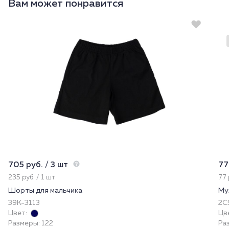
Вам может понравится
705 руб. / 3 шт
77
235 руб. / 1 шт
77 
Шорты для мальчика
Му
39К-3113
2С5
Цвет:
Цв
Размеры: 122
Раз