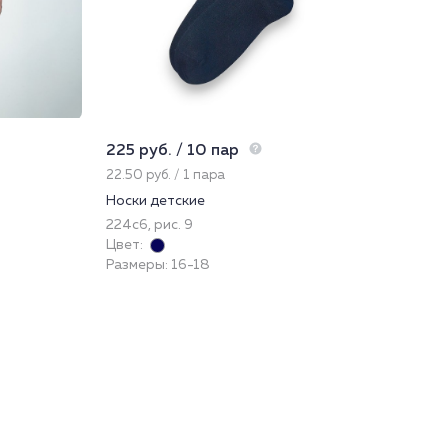
225 руб. / 10 пар
225
22.50 руб. / 1 пара
22.
Носки детские
Нос
224с6, рис. 9
232
Цвет:
Цве
Размеры: 16-18
Раз