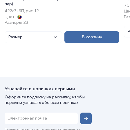
пар)
7С1
422с3-6П, рис. 12
Цв
Цвет:
Ра
Размеры: 23
Размер
В корзину
Узнавайте о новинках первыми
Оформите подписку на рассылку, чтобы
первыми узнавать обо всех новинках
Подписываясь на рассылку, вы соглашаетесь с