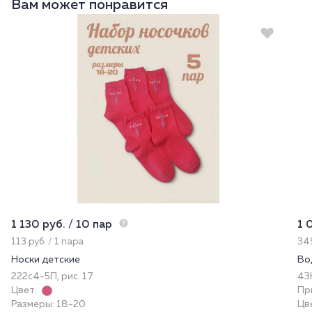
Вам может понравится
Новинка
1 130 руб. / 10 пар
1 
113 руб. / 1 пара
349
Носки детские
Во
222с4-5П, рис. 17
43
Цвет:
Пр
Размеры: 18-20
Цв