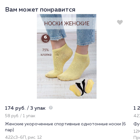
Вам может понравится
174 руб. / 3 упак
1 
58 руб. / 1 упак
421
Женские укороченные спортивные однотонные носки (6
Фу
пар)
12
422с3-6П, рис. 12
Пр