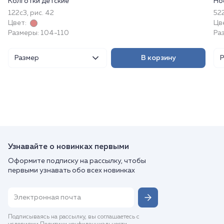
Колготки детские
Но
122с3, рис. 42
522
Цвет:
Цв
Размеры: 104-110
Раз
Размер
В корзину
Узнавайте о новинках первыми
Оформите подписку на рассылку, чтобы
первыми узнавать обо всех новинках
Подписываясь на рассылку, вы соглашаетесь с