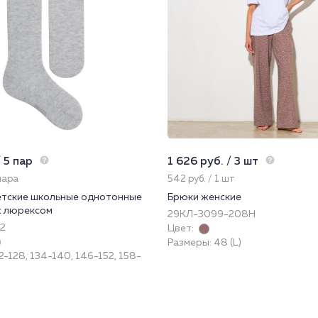
 5 пар
1 626 руб. / 3 шт
 пара
542 руб. / 1 шт
етские школьные однотонные
Брюки женские
с люрексом
29КЛ-3099-208Н
 2
Цвет:
Размеры: 48 (L)
2-128, 134-140, 146-152, 158-