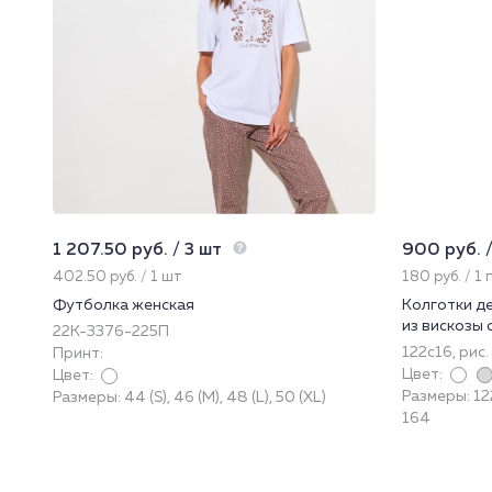
1 207.50 руб. / 3 шт
900 руб. /
402.50 руб. / 1 шт
180 руб. / 1
Футболка женская
Колготки д
из вискозы 
22К-3376-225П
122с16, рис.
Принт:
Цвет:
Цвет:
Размеры: 12
Размеры: 44 (S), 46 (M), 48 (L), 50 (XL)
164