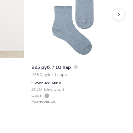
225 руб. / 10 пар
225
22.50 руб. / 1 пара
22.
Носки детские
Нос
2С10-В56, рис. 1
222
Цвет:
Цве
Размеры: 18
Раз