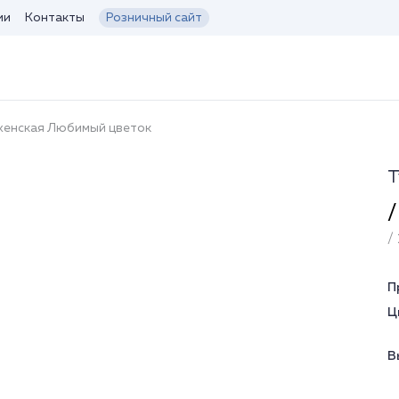
ии
Контакты
Розничный сайт
женская Любимый цветок
Т
/
/ 
П
Ц
В