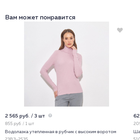
Вам может понравится
2 565 руб. / 3 шт
62
855 руб. / 1 шт
209
Водолазка утепленная в рубчик с высоким воротом
Ша
23ВЗ-2535
51