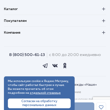
Каталог
Покупателям
Компания
8 (800) 500-61-13
с 8:00 до 20:00 ежедневно
Мы используем cookie и Яндекс Метрику,
© 2018–2026. Интернет-магазин одежды «Наше»
чтобы сайт работал быстрее и лучше.
Вы можете прочитать об этом
Пользовательское соглашение
подробнее на
отдельной странице
Договор присоединения для юридических лиц
Согласен на обработку
персональных данных
Политика обработки персональных данных
В корзину