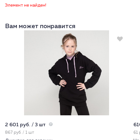
Элемент не найден!
Вам может понравится
2 601 руб. / 3 шт
61
867 руб. / 1 шт
61 