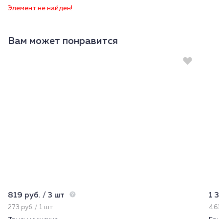
Элемент не найден!
Вам может понравится
819 руб. / 3 шт
1 
273 руб. / 1 шт
461