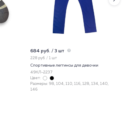
684 руб. / 3 шт
225
228 руб. / 1 шт
22.
Спортивные леггинсы для девочки
Нос
49КЛ-2237
224
Цвет:
Цве
Размеры: 98, 104, 110, 116, 128, 134, 140,
Раз
146