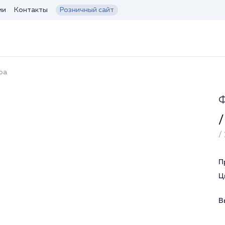
ии
Контакты
Розничный сайт
ра
Ф
/
/ 
П
Ц
В