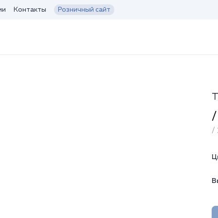
ии
Контакты
Розничный сайт
Т
/
/ 
Ц
В