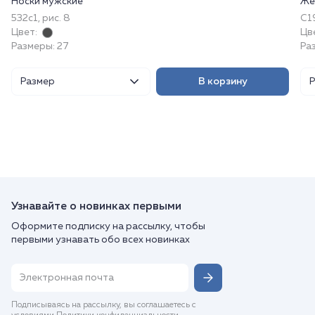
Носки мужские
Же
532с1, рис. 8
С19
Цвет:
Цв
Размеры: 27
Ра
Размер
В корзину
Узнавайте о новинках первыми
Оформите подписку на рассылку, чтобы
первыми узнавать обо всех новинках
Подписываясь на рассылку, вы соглашаетесь с