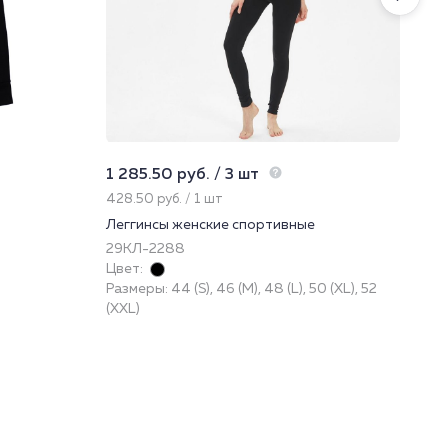
1 285.50 руб. / 3 шт
628
428.50 руб. / 1 шт
209
Леггинсы женские спортивные
Ша
29КЛ-2288
51
Цвет:
Цве
Размеры: 44 (S), 46 (M), 48 (L), 50 (XL), 52
Раз
(XXL)