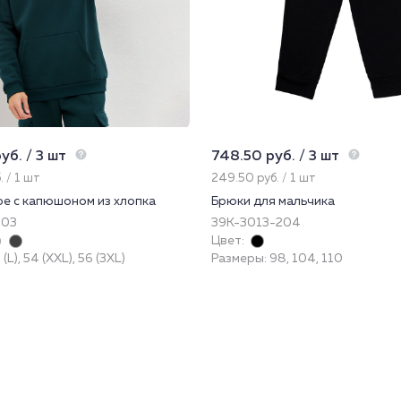
уб. / 3 шт
748.50 руб. / 3 шт
. / 1 шт
249.50 руб. / 1 шт
ое с капюшоном из хлопка
Брюки для мальчика
203
39К-3013-204
Цвет:
(L), 54 (XXL), 56 (3XL)
Размеры: 98, 104, 110