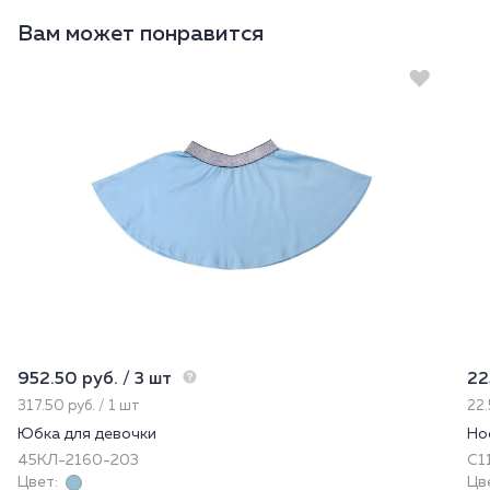
Вам может понравится
952.50 руб. / 3 шт
22
317.50 руб. / 1 шт
22.
Юбка для девочки
Но
45КЛ-2160-203
С11
Цвет:
Цв