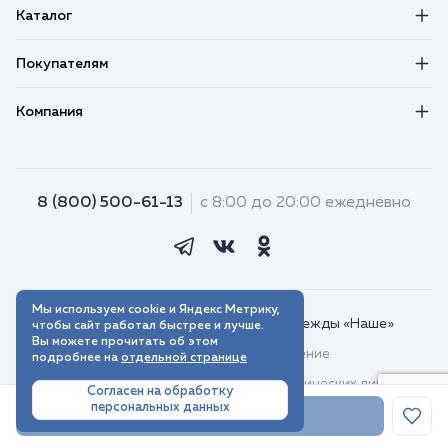
Каталог
Покупателям
Компания
8 (800) 500-61-13
с 8:00 до 20:00 ежедневно
Мы используем cookie и Яндекс Метрику,
© 2018–2026. Интернет-магазин одежды «Наше»
чтобы сайт работал быстрее и лучше.
Вы можете прочитать об этом
Пользовательское соглашение
подробнее на
отдельной странице
Договор присоединения для юридических лиц
Согласен на обработку
персональных данных
Политика обработки персональных данных
В корзину