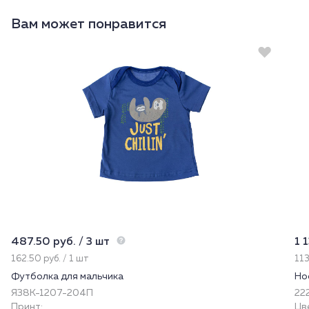
Вам может понравится
487.50 руб. / 3 шт
1 
162.50 руб. / 1 шт
113
Футболка для мальчика
Но
Я38К-1207-204П
22
Принт:
Цв