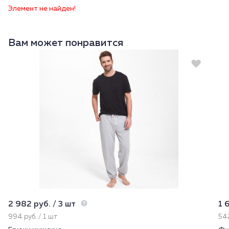
Элемент не найден!
Вам может понравится
2 982 руб. / 3 шт
1 
994 руб. / 1 шт
542