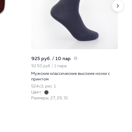
925 руб. / 10 пар
245
92.50 руб. / 1 пара
81.
Мужские классические высокие носки с
Нос
принтом
52
524с3, рис. 1
При
Цвет:
Цве
Размеры: 27, 29, 31
Раз