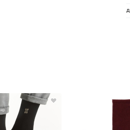
Д
лер