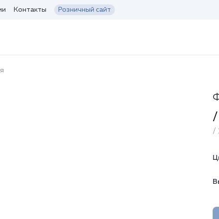
ии
Контакты
Розничный сайт
я
Ф
/
/ 
Ц
В