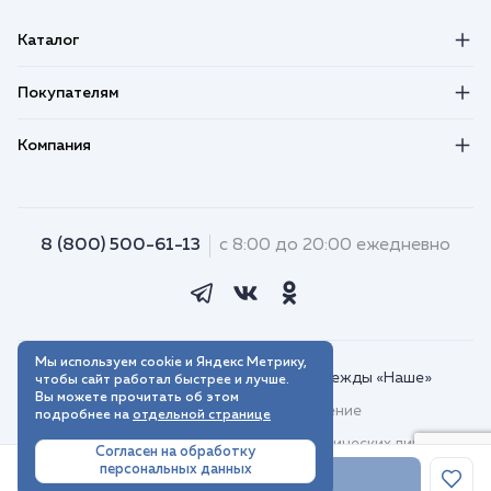
Каталог
Покупателям
Компания
8 (800) 500-61-13
с 8:00 до 20:00 ежедневно
Мы используем cookie и Яндекс Метрику,
© 2018–2026. Интернет-магазин одежды «Наше»
чтобы сайт работал быстрее и лучше.
Вы можете прочитать об этом
Пользовательское соглашение
подробнее на
отдельной странице
Договор присоединения для юридических лиц
Согласен на обработку
персональных данных
Политика обработки персональных данных
В корзину