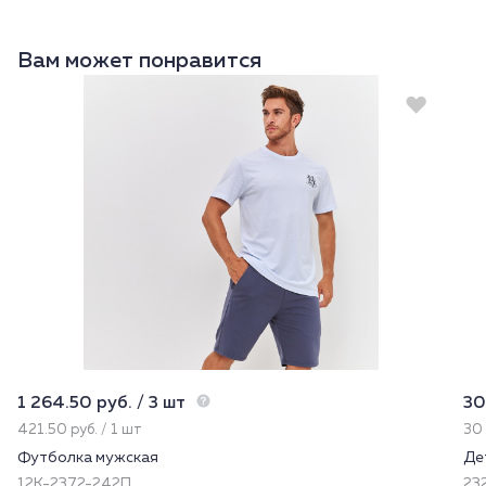
Вам может понравится
1 264.50 руб. / 3 шт
30
421.50 руб. / 1 шт
30 
Футболка мужская
Де
12К-2372-242П
232