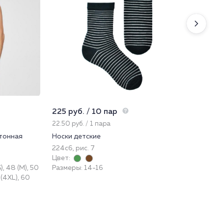
225 руб. / 10 пар
846
22.50 руб. / 1 пара
282
тонная
Носки детские
Фут
224с6, рис. 7
42
Цвет:
При
), 48 (M), 50
Размеры: 14-16
Цве
8 (4XL), 60
Раз
140