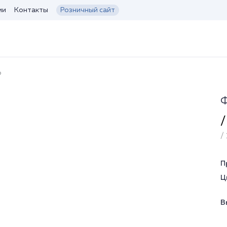
ии
Контакты
Розничный сайт
о
Ф
/
/ 
П
Ц
В