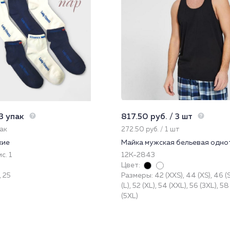
 3 упак
817.50 руб. / 3 шт
пак
272.50 руб. / 1 шт
кие
Майка мужская бельевая одно
с. 1
12К-2843
Цвет:
, 25
Размеры: 42 (XXS), 44 (XS), 46 (S
(L), 52 (XL), 54 (XXL), 56 (3XL), 5
(5XL)