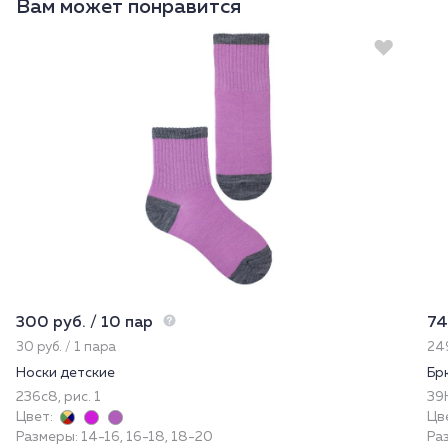
Вам может понравится
300 руб. / 10 пар
74
30 руб. / 1 пара
249
Носки детские
Бр
236с8, рис. 1
39
Цвет:
Цв
Размеры: 14-16, 16-18, 18-20
Ра