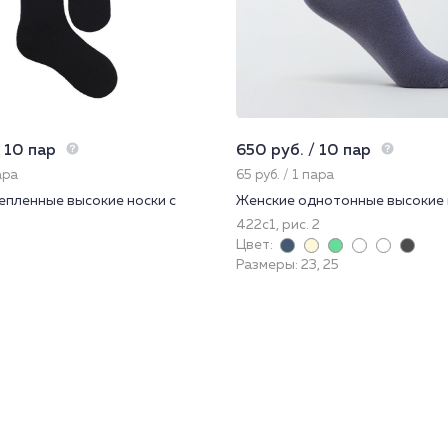
 10 пар
650 руб. / 10 пар
ара
65 руб. / 1 пара
епленные высокие носки с
Женские однотонные высокие 
422с1, рис. 2
3
Цвет:
Размеры: 23, 25