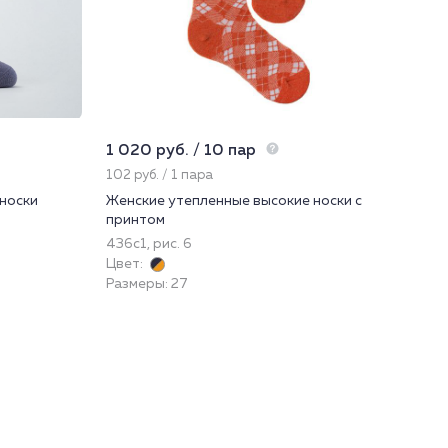
1 020 руб. / 10 пар
2 5
102 руб. / 1 пара
853
носки
Женские утепленные высокие носки с
Дже
принтом
43
436с1, рис. 6
Цве
Цвет:
Раз
Размеры: 27