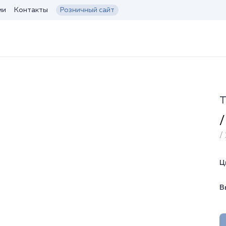
ии
Контакты
Розничный сайт
Т
/
/ 
Ц
В