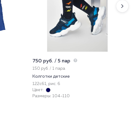
750 руб. / 5 пар
997
150 руб. / 1 пара
332
Колготки детские
Сар
122с61, рис. 6
45
Цвет:
При
Размеры: 104-110
Цве
Раз