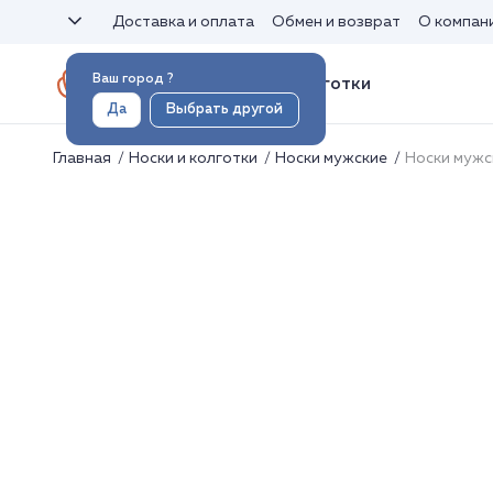
Доставка и оплата
Обмен и возврат
О компан
Ваш город
?
Носки и колготки
Да
Выбрать другой
Главная
Носки и колготки
Носки мужские
Носки мужс