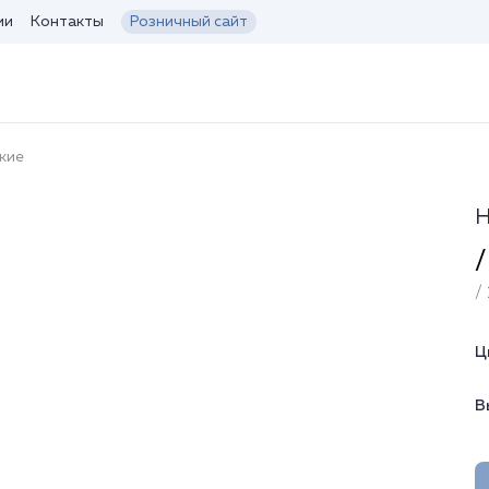
ии
Контакты
Розничный сайт
кие
Н
/
/ 
Ц
В