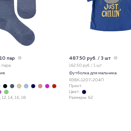
 10 пар
487.50 руб. / 3 шт
1 пара
162.50 руб. / 1 шт
кие
Футболка для мальчика
Я38К-1207-204П
Принт:
Цвет:
 12, 14, 16, 18
Размеры: 62