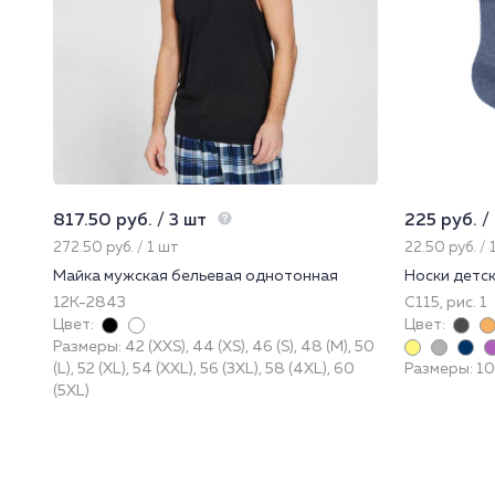
817.50 руб. / 3 шт
225 руб. /
272.50 руб. / 1 шт
22.50 руб. / 
Майка мужская бельевая однотонная
Носки детс
12К-2843
С115, рис. 1
Цвет:
Цвет:
Размеры: 42 (XXS), 44 (XS), 46 (S), 48 (M), 50
(L), 52 (XL), 54 (XXL), 56 (3XL), 58 (4XL), 60
Размеры: 10,
(5XL)